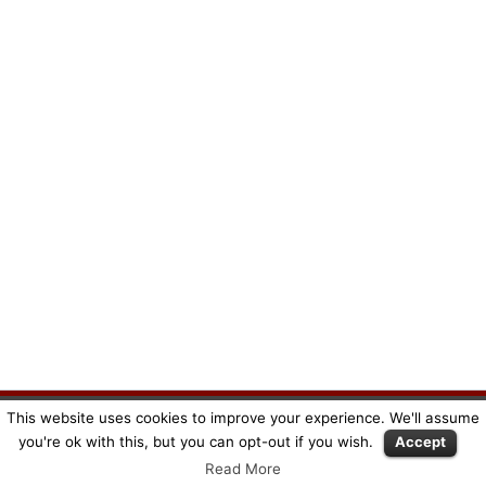
This website uses cookies to improve your experience. We'll assume
Copyright © SuperMeeple |
Mentions légales
|
CGV
you're ok with this, but you can opt-out if you wish.
Accept
Read More