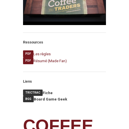
Ressources
Les règles
PDF
Résumé (Made Fan)
PDF
Liens
Fiche
TRICTRAC
Board Game Geek
BGG
COFFEE