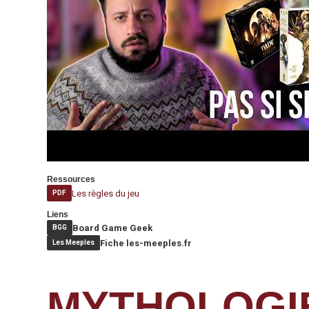
Ressources
Les règles du jeu
PDF
Liens
Board Game Geek
BGG
Fiche les-meeples.fr
Les Meeples
MYTHOLOGI