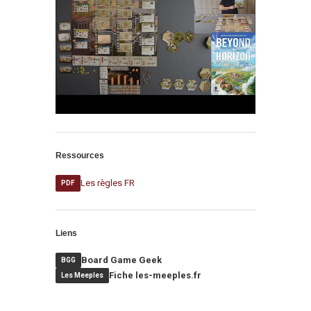
Ressources
Les règles FR
PDF
Liens
Board Game Geek
BGG
Fiche les-meeples.fr
Les Meeples