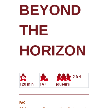
BEYOND
THE
HORIZON
2 à 4
120 min
14+
joueurs
FAQ