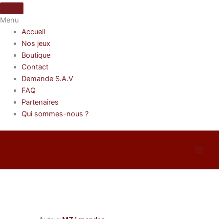
Skip
to
Menu
content
Accueil
Nos jeux
Boutique
Contact
Demande S.A.V
FAQ
Partenaires
Qui sommes-nous ?