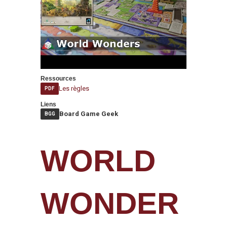
Ressources
Les règles
PDF
Liens
Board Game Geek
BGG
WORLD
WONDER