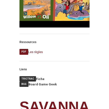
Ressources
Les règles
PDF
Liens
Fiche
TRICTRAC
Board Game Geek
BGG
SAVANNA