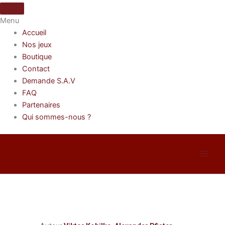
Skip
to
Menu
content
Accueil
Nos jeux
Boutique
Contact
Demande S.A.V
FAQ
Partenaires
Qui sommes-nous ?