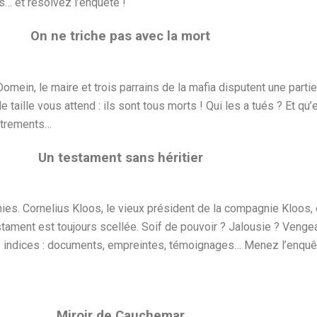
s… et résolvez l’enquête !
On ne triche pas avec la mort
mein, le maire et trois parrains de la mafia disputent une parti
e taille vous attend : ils sont tous morts ! Qui les a tués ? Et qu’e
strements…
Un testament sans héritier
es. Cornelius Kloos, le vieux président de la compagnie Kloos, 
stament est toujours scellée. Soif de pouvoir ? Jalousie ? Venge
 indices : documents, empreintes, témoignages… Menez l’enquête
Miroir de Cauchemar