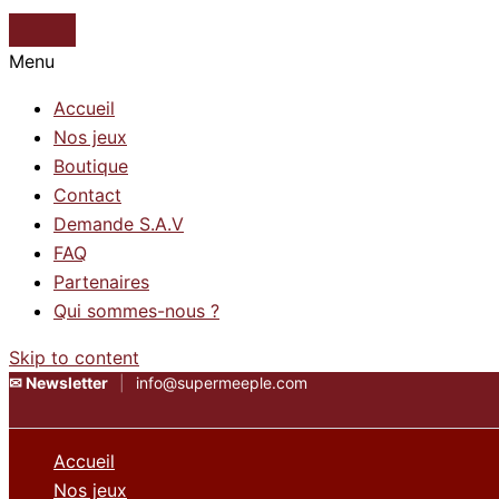
Menu
Accueil
Nos jeux
Boutique
Contact
Demande S.A.V
FAQ
Partenaires
Qui sommes-nous ?
Skip to content
✉
Newsletter
|
info@supermeeple.com
Accueil
Nos jeux