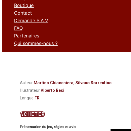
Boutique
Contact
Demande S.A.V
FAQ
Partenaires
Qui sommes-nous ?
Auteur
Martino Chiacchiera, Silvano Sorrentino
Illustrateur
Alberto Besi
Langue
FR
ACHETER
Présentation du jeu, règles et avis