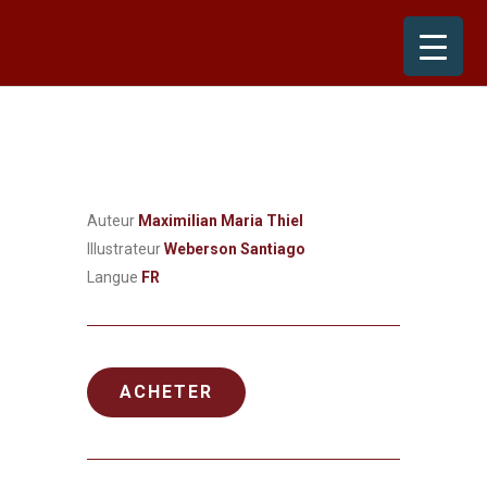
Skip
to
content
Auteur
Maximilian Maria Thiel
Illustrateur
Weberson Santiago
Langue
FR
ACHETER