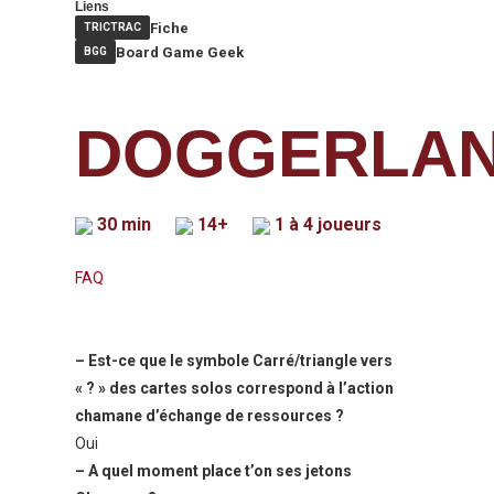
Liens
Fiche
TRICTRAC
Board Game Geek
BGG
DOGGERLA
30 min
14+
1 à 4 joueurs
FAQ
– Est-ce que le symbole Carré/triangle vers
« ? » des cartes solos correspond à l’action
chamane d’échange de ressources ?
Oui
– A quel moment place t’on ses jetons