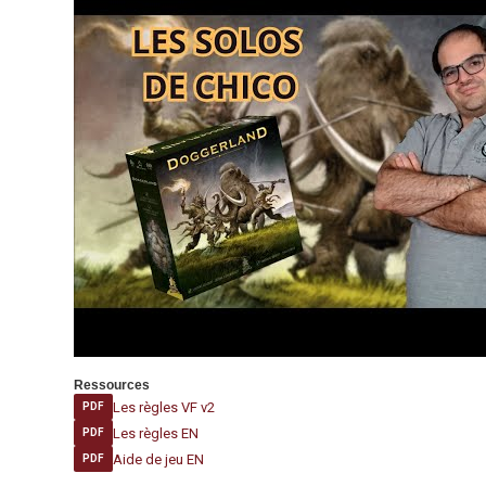
Ressources
Les règles VF v2
PDF
Les règles EN
PDF
Aide de jeu EN
PDF