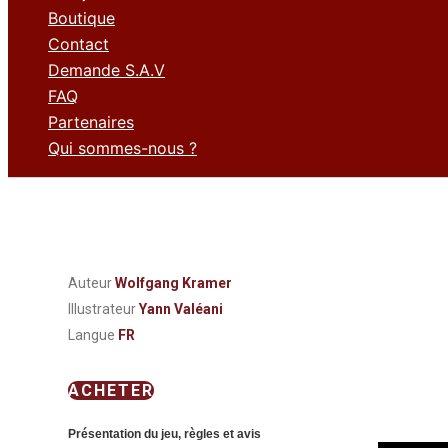
Boutique
Contact
Demande S.A.V
FAQ
Partenaires
Qui sommes-nous ?
Auteur
Wolfgang Kramer
Illustrateur
Yann Valéani
Langue
FR
ACHETER
Présentation du jeu, règles et avis