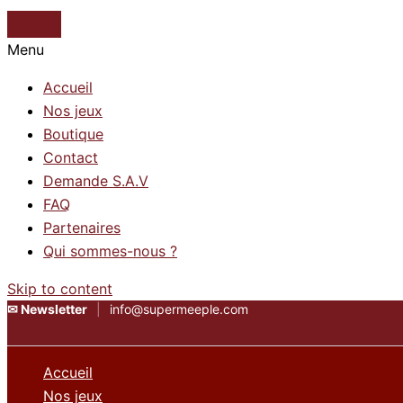
Menu
Accueil
Nos jeux
Boutique
Contact
Demande S.A.V
FAQ
Partenaires
Qui sommes-nous ?
Skip to content
✉
Newsletter
|
info@supermeeple.com
Accueil
Nos jeux