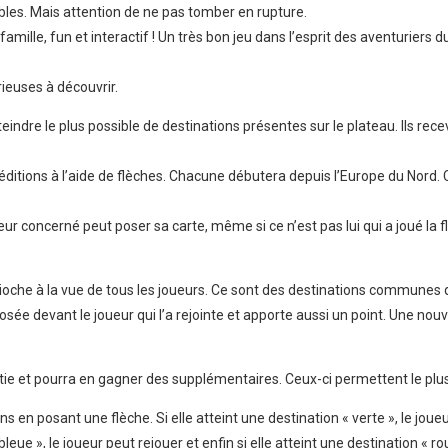
bles. Mais attention de ne pas tomber en rupture.
mille, fun et interactif ! Un très bon jeu dans l’esprit des aventuriers d
euses à découvrir.
teindre le plus possible de destinations présentes sur le plateau. Ils re
xpéditions à l’aide de flèches. Chacune débutera depuis l’Europe du Nord
ur concerné peut poser sa carte, même si ce n’est pas lui qui a joué la f
pioche à la vue de tous les joueurs. Ce sont des destinations communes 
ée devant le joueur qui l’a rejointe et apporte aussi un point. Une nouve
ie et pourra en gagner des supplémentaires. Ceux-ci permettent le plu
s en posant une flèche. Si elle atteint une destination « verte », le jou
« bleue », le joueur peut rejouer et enfin si elle atteint une destination « r