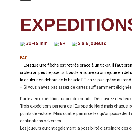
EXPEDITIONS
30-45 min
8+
2 à 6 joueurs
FAQ
– Lorsque une flèche est retirée grâce à un ticket, il faut pre
si bleu on peut rejouer, si boucle à nouveau on rejoue en deh
la couleur en dehors de la boucle ET on rejoue grâce au rond b
– Si vous n’avez pas assez de cartes suffisamment éloignées
Partez en expédition autour du monde ! Découvrez des lieux 
Trois expéditions partent de l’Europe de Nord mais chaque jou
points de victoire. Mais quatre parmi celles qu’on possèdent 
destinations adverses.
Les joueurs auront également la possibilité d’atteindre des 