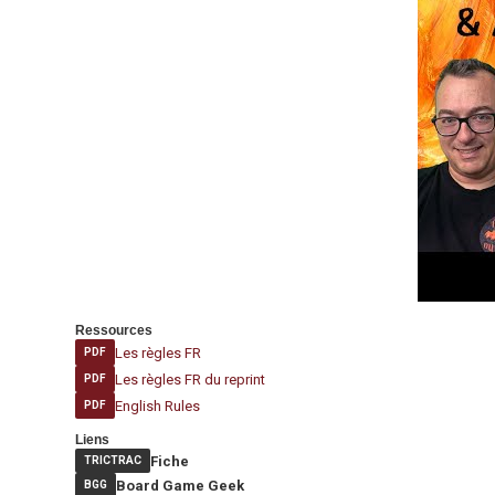
Ressources
Les règles FR
PDF
Les règles FR du reprint
PDF
English Rules
PDF
Liens
Fiche
TRICTRAC
Board Game Geek
BGG