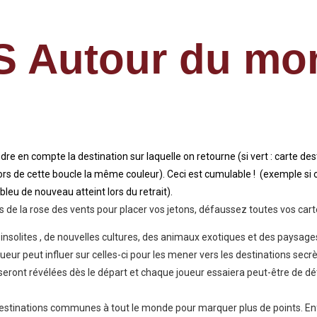
 Autour du mo
ndre en compte la destination sur laquelle on retourne (si vert : carte des
ors de cette boucle la même couleur). Ceci est cumulable ! (exemple si o
leu de nouveau atteint lors du retrait).
 de la rose des vents pour placer vos jetons, défaussez toutes vos cart
insolites , de nouvelles cultures, des animaux exotiques et des paysag
eur peut influer sur celles-ci pour les mener vers les destinations secr
seront révélées dès le départ et chaque joueur essaiera peut-être de dét
destinations communes à tout le monde pour marquer plus de points. Enfin