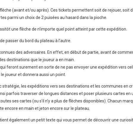
flèche (avant et/ou après). Ces tickets permettent soit de rejouer, soit d
artes parmi un choix de 2 puisées au hasard dans la pioche.
ussitôt une flèche de n’importe quel point atteint par cette expédition.
 de passer du bord du plateau à l’autre.
inconnues des adversaires. En effet, en début de partie, avant de commen
des destinations que le joueur a en main.
s qui feront surement en sorte de ne pas envoyer une expédition vers cell
 le joueur et donnera aussi un point.
c stratégie, les expéditions vers ses destinations et les communes en 
ainsi parfois traverser de longues distances et poser plusieurs cartes en u
toutes ses cartes (ou s’il n’y a plus de flèches disponibles). Chacun mar
rte encore en main et jeton encore sur le plateau.
ient également un petit texte qui vous permet de découvrir une curiosi